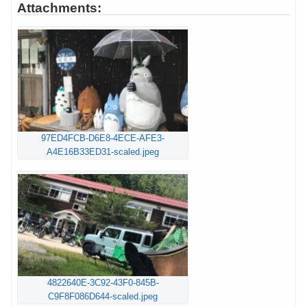
Attachments:
97ED4FCB-D6E8-4ECE-AFE3-
A4E16B33ED31-scaled.jpeg
4822640E-3C92-43F0-845B-
C9F8F086D644-scaled.jpeg