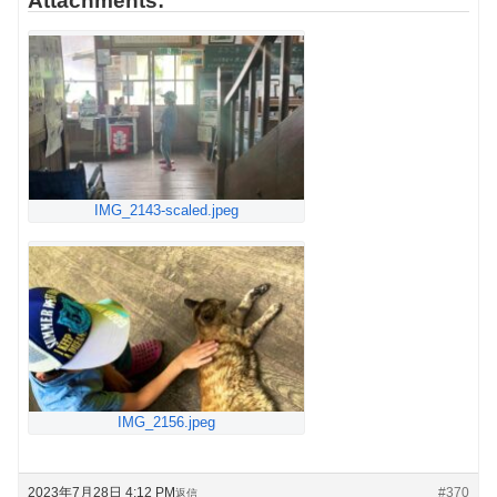
Attachments:
IMG_2143-scaled.jpeg
IMG_2156.jpeg
2023年7月28日 4:12 PM
#370
返信