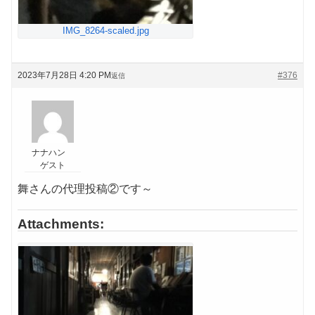
IMG_8264-scaled.jpg
2023年7月28日 4:20 PM
#376
返信
ナナハン
ゲスト
舞さんの代理投稿②です～
Attachments: