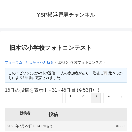
YSP横浜戸塚チャンネル
旧木沢小学校フォトコンテスト
フォーラム
›
とつかちゃんねる
›
旧木沢小学校フォトコンテスト
このトピックには52件の返信、1人の参加者があり、最後に
元うっか
り
により
3年前
に更新されました。
15件の投稿を表示中 - 31 - 45件目 (全53件中)
←
1
2
3
4
→
投稿者
投稿
2023年7月27日 6:14 PM
#360
返信