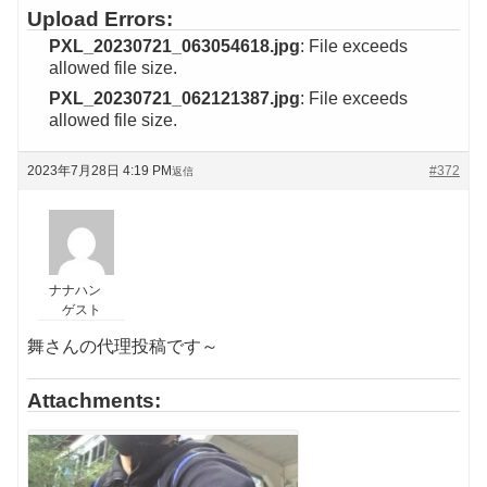
Upload Errors:
PXL_20230721_063054618.jpg
: File exceeds
allowed file size.
PXL_20230721_062121387.jpg
: File exceeds
allowed file size.
2023年7月28日 4:19 PM
#372
返信
ナナハン
ゲスト
舞さんの代理投稿です～
Attachments: