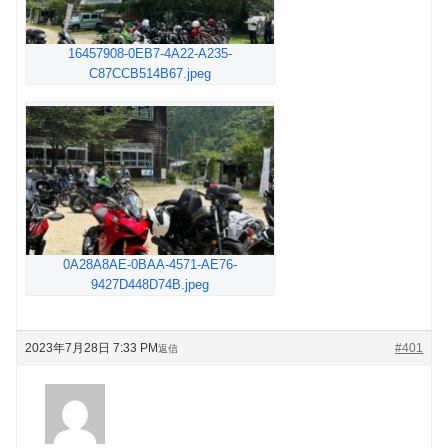
16457908-0EB7-4A22-A235-
C87CCB514B67.jpeg
0A28A8AE-0BAA-4571-AE76-
9427D448D74B.jpeg
2023年7月28日 7:33 PM
#401
返信