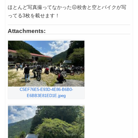
ほとんど写真撮ってなかった😖校舎と空とバイクが写
ってる3枚を載せます！
Attachments:
C5EF76E5-E93D-4E86-B6B0-
E6BB3E81ED1E.jpeg