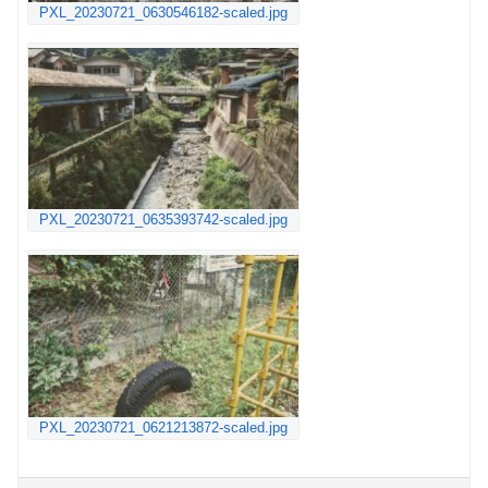
PXL_20230721_0630546182-scaled.jpg
PXL_20230721_0635393742-scaled.jpg
PXL_20230721_0621213872-scaled.jpg