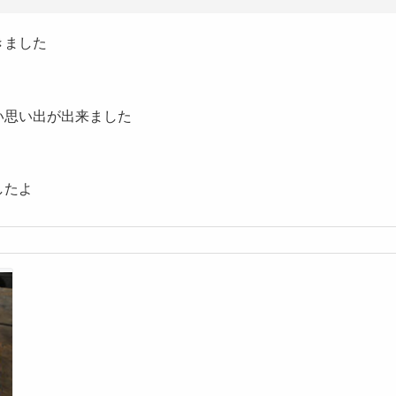
きました
い思い出が出来ました
したよ