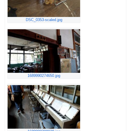
DSC_0353-scaled.jpg
1689990274650.jpg