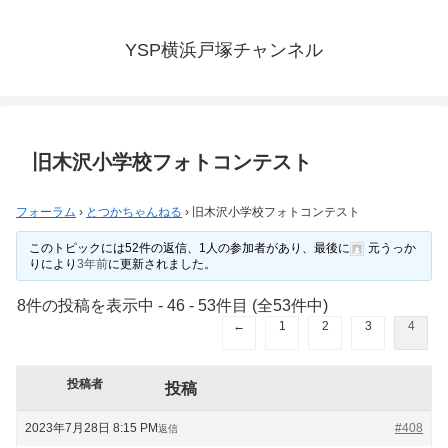
YSP横浜戸塚チャンネル
旧木沢小学校フォトコンテスト
フォーラム
›
とつかちゃんねる
›
旧木沢小学校フォトコンテスト
このトピックには52件の返信、1人の参加者があり、最後に
元うっか
り
により
3年前
に更新されました。
8件の投稿を表示中 - 46 - 53件目 (全53件中)
←
1
2
3
4
投稿者
投稿
2023年7月28日 8:15 PM
#408
返信