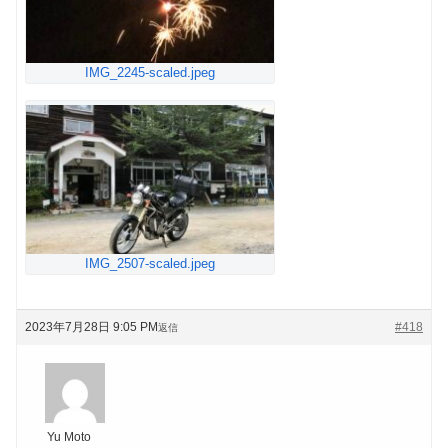
IMG_2245-scaled.jpeg
IMG_2507-scaled.jpeg
2023年7月28日 9:05 PM
#418
返信
Yu Moto