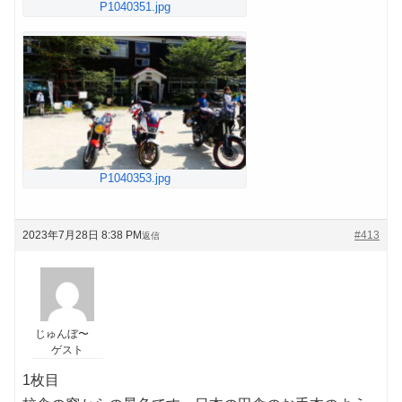
P1040351.jpg
P1040353.jpg
2023年7月28日 8:38 PM
#413
返信
じゅんぼ〜
ゲスト
1枚目