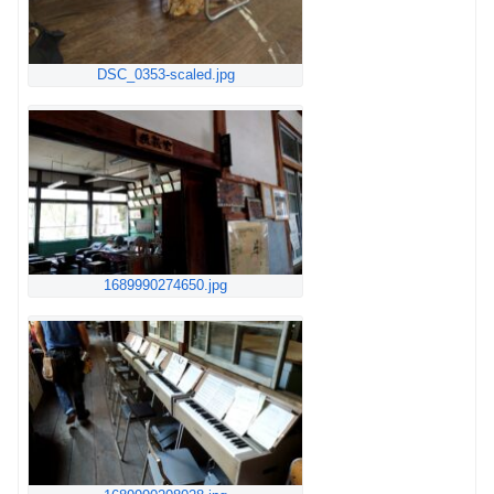
DSC_0353-scaled.jpg
1689990274650.jpg