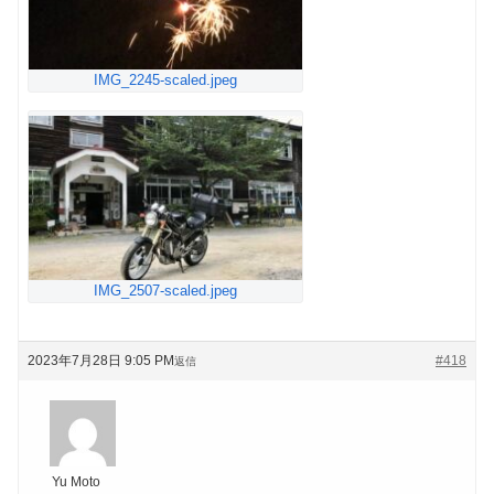
IMG_2245-scaled.jpeg
IMG_2507-scaled.jpeg
2023年7月28日 9:05 PM
#418
返信
Yu Moto