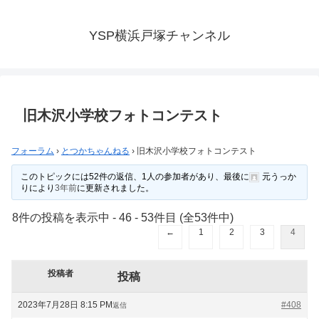
YSP横浜戸塚チャンネル
旧木沢小学校フォトコンテスト
フォーラム
›
とつかちゃんねる
›
旧木沢小学校フォトコンテスト
このトピックには52件の返信、1人の参加者があり、最後に
元うっか
り
により
3年前
に更新されました。
8件の投稿を表示中 - 46 - 53件目 (全53件中)
←
1
2
3
4
投稿者
投稿
2023年7月28日 8:15 PM
#408
返信