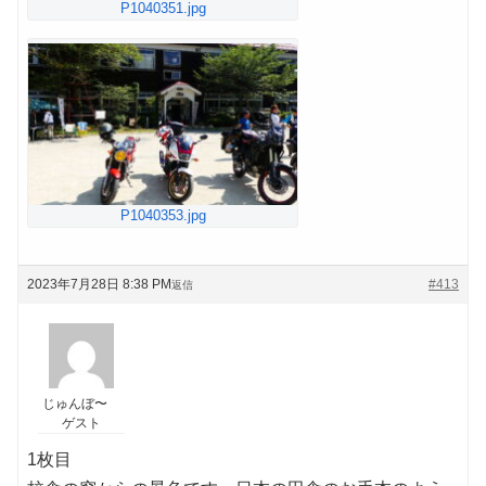
P1040351.jpg
P1040353.jpg
2023年7月28日 8:38 PM
#413
返信
じゅんぼ〜
ゲスト
1枚目