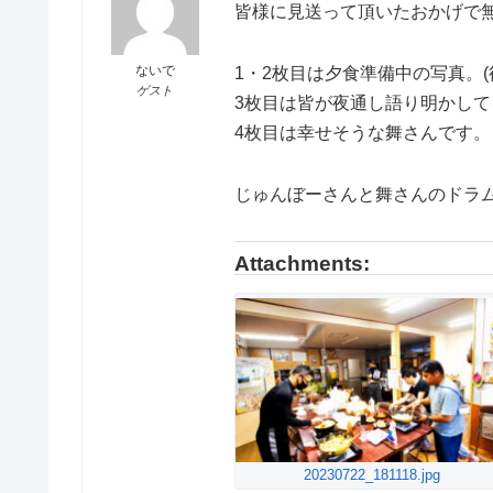
皆様に見送って頂いたおかげで
ないで
1・2枚目は夕食準備中の写真。(
ゲスト
3枚目は皆が夜通し語り明かし
4枚目は幸せそうな舞さんです。
じゅんぼーさんと舞さんのドラ
Attachments:
20230722_181118.jpg