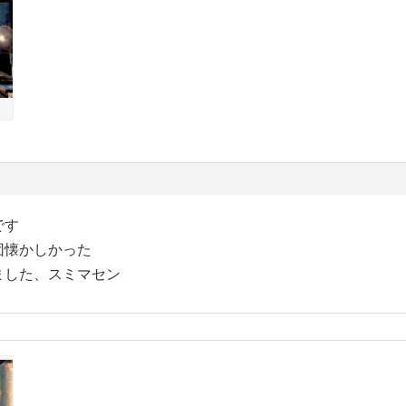
です
団懐かしかった
ました、スミマセン