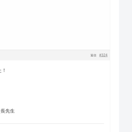
#324
返信
た！
校長先生