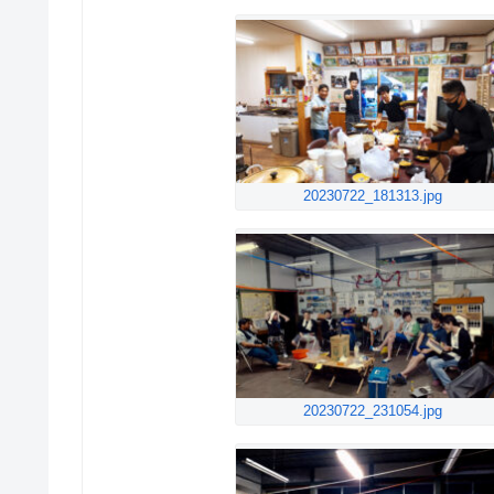
20230722_181313.jpg
20230722_231054.jpg